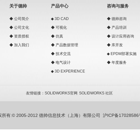
关于德帅
产品中心
咨询与服务
◆
公司简介
◆
3D CAD
◆
德帅咨询
◆
公司文化
◆
可视化
◆
产品培训
◆
资质授权
◆
仿真
◆
设计应用咨询
◆
加入我们
◆
产品数据管理
◆
库开发
◆
技术交流
◆
EPDM部署实施
◆
电气设计
◆
年度服务
◆
3D EXPERIENCE
友情链接：
SOLIDWORKS官网
SOLIDWORKS 社区
权所有:© 2005-2012 德帅信息技术（上海）有限公司
沪ICP备17028586